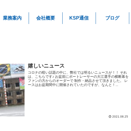
業務案内
会社概要
KSP通信
ブログ
嬉しいニュース
コロナの暗い話題の中に、弊社では明るいニュースが！！ それ
は、こちらです♪ お盆前にボートレーサーの大江選手の横断幕を
ファンの方からのオーダーで 制作・納品させて頂きました。 レ
ースはお盆期間中に開催されていたのですが、なんと！...
2021.08.25