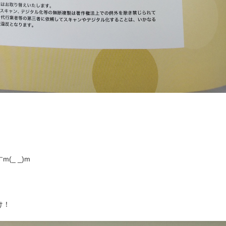
_ _)m
け！