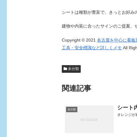
シートは種類が豊富で、きっとお好み
建物や内装に合ったサインのご提案、
Copyright © 2021
名古屋を中心に看板
工具・安全標識など詳しくメモ
All Rig
未分類
関連記事
シート
未分類
オレンジが素