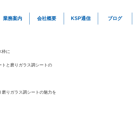
業務案内
会社概要
KSP通信
ブログ
木枠に
ートと磨りガラス調シートの
。
り磨りガラス調シートの魅力を