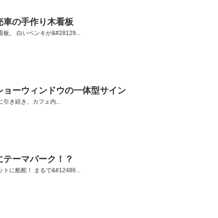
売車の手作り木看板
。 白いペンキが&#28129...
ショーウィンドウの一体型サイン
引き続き、カフェ内...
にテーマパーク！？
に船舵！ まるで&#12486...