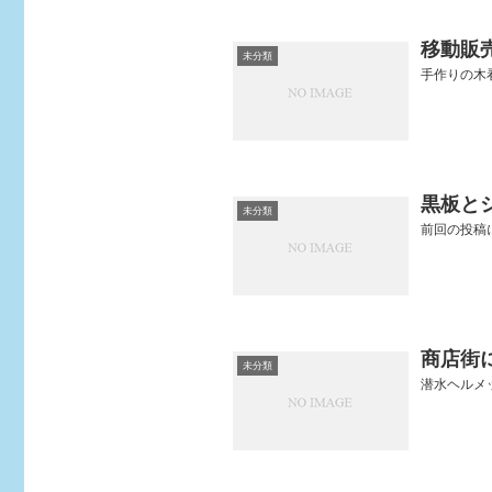
移動販
未分類
手作りの木看板
黒板と
未分類
前回の投稿に
商店街
未分類
潜水ヘルメット