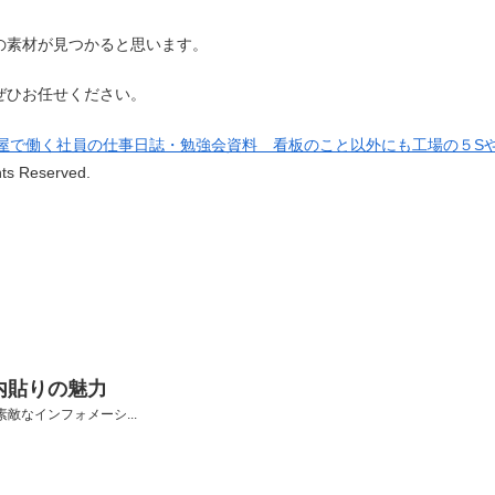
の素材が見つかると思います。
ぜひお任せください。
屋で働く社員の仕事日誌・勉強会資料 看板のこと以外にも工場の５S
hts Reserved.
内貼りの魅力
敵なインフォメーシ...