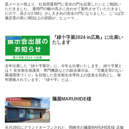
某メーカー様より、社員用通用門に安全の門を設置したいとご相談い
ただきました。 通用門の幅や高さに合わせて製作させていただきまし
たので、高さが2.6Mと 少し大きめの安全の門になりました。 じつは労
働災害の実に9割以上の原因が、ヒューマ...
『緑十字展2024 in広島』に出展い
KSPのこと
たします
去年出展した『緑十字展示』に、今年も出展いたします。 緑十字展と
は？ 安全衛生保護具・専門機器などの総合展示会。 『労働災害のない
職場環境づくり』を目指した安全衛生水準向上の促進を目的とし、毎
年開催されています。『緑十字』とは...
麺屋MARUHIDE様
お客様事例
先月29日にグランドオープンされた、岡崎市の麺屋MARUHIDE様 店舗