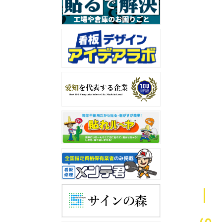
― Scroll