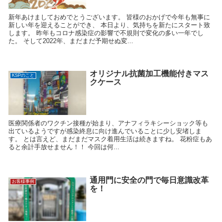
新年あけましておめでとうございます。 皆様のおかげで今年も無事に
新しい年を迎えることができ、 本日より、気持ちを新たにスタート致
します。 昨年もコロナ感染症の影響で不規則で変化の多い一年でし
た。 そして2022年、まだまだ予期せぬ変...
オリジナル抗菌加工機能付きマス
KSPのこと
クケース
医療関係者のワクチン接種が始まり、アナフィラキシーショック等も
出ているようですが感染終息に向け進んでいることに少し安堵しま
す。 とは言えど、まだまだマスク着用生活は続きますね。 花粉症もあ
ると余計手放せません！！ 今回は何...
通用門に安全の門で毎日意識改革
お客様事例
を！