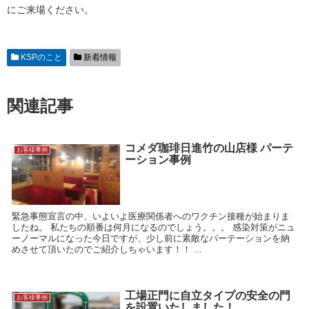
にご来場ください。
KSPのこと
新着情報
関連記事
コメダ珈琲日進竹の山店様 パーテ
お客様事例
ーション事例
緊急事態宣言の中、いよいよ医療関係者へのワクチン接種が始まりま
したね。 私たちの順番は何月になるのでしょう。。。 感染対策がニュ
ーノーマルになった今日ですが、少し前に素敵なパーテーションを納
めさせて頂いたのでご紹介しちゃいます！！ ...
工場正門に自立タイプの安全の門
お客様事例
を設置いたしました！