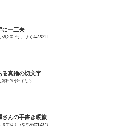
字に一工夫
文字です。 よく&#35211...
ある真鍮の切文字
雰囲気を出すなら、...
屋さんの手書き暖簾
すね！ うなぎ屋&#12373...