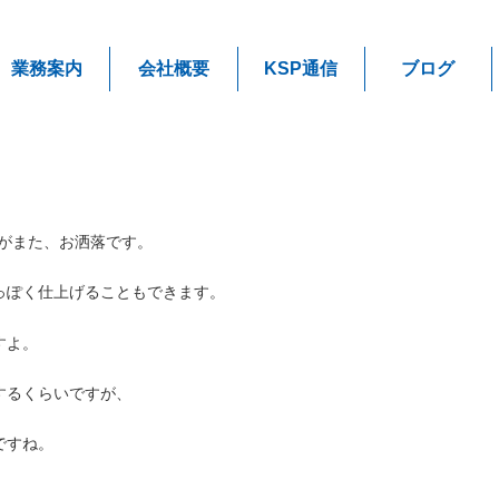
業務案内
会社概要
KSP通信
ブログ
。
ろがまた、お洒落です。
っぽく仕上げることもできます。
すよ。
するくらいですが、
ですね。