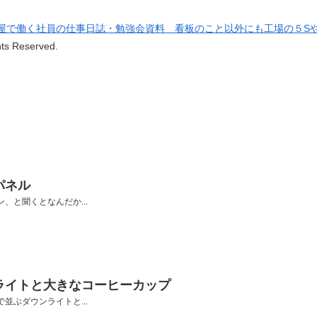
屋で働く社員の仕事日誌・勉強会資料 看板のこと以外にも工場の５S
hts Reserved.
パネル
、と聞くとなんだか...
ライトと大きなコーヒーカップ
並ぶダウンライトと...