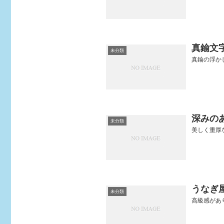
真鍮文
未分類
真鍮の浮かし切
深みの
未分類
美しく重厚な
うなぎ
未分類
高級感がありま