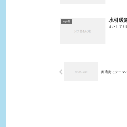
水引暖
未分類
またしても暖
商店街にテーマ