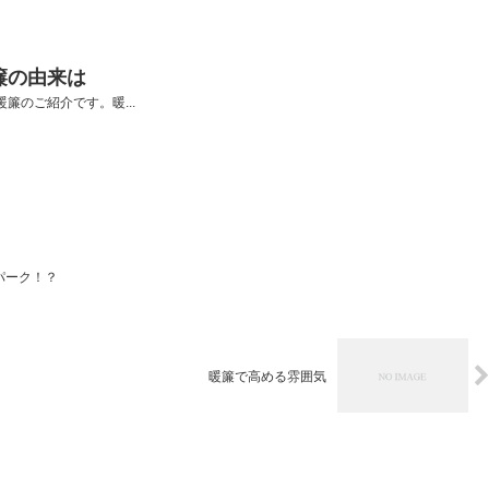
簾の由来は
簾のご紹介です。暖...
パーク！？
暖簾で高める雰囲気