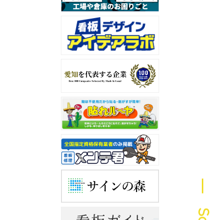
― Scroll