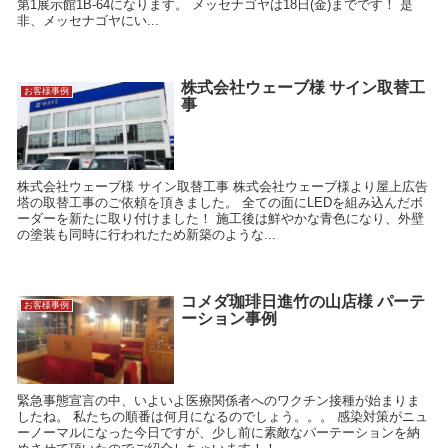
第1展示館1B-64になります。 メッセナゴヤは18日(金)までです！ 是
非、メッセナゴヤにい...
株式会社ウェーブ様 サイン取替工
お客様事例
事
株式会社ウェーブ様 サイン取替工事 株式会社ウェーブ様より屋上広告
塔の取替工事のご依頼を頂きました。 全ての面にLEDを組み込んだボ
ーダーを新たに取り付けました！ 施工後は鮮やかな青色になり、外壁
の塗装も同時に行われたため新築のような...
コメダ珈琲日進竹の山店様 パーテ
お客様事例
ーション事例
緊急事態宣言の中、いよいよ医療関係者へのワクチン接種が始まりま
したね。 私たちの順番は何月になるのでしょう。。。 感染対策がニュ
ーノーマルになった今日ですが、少し前に素敵なパーテーションを納