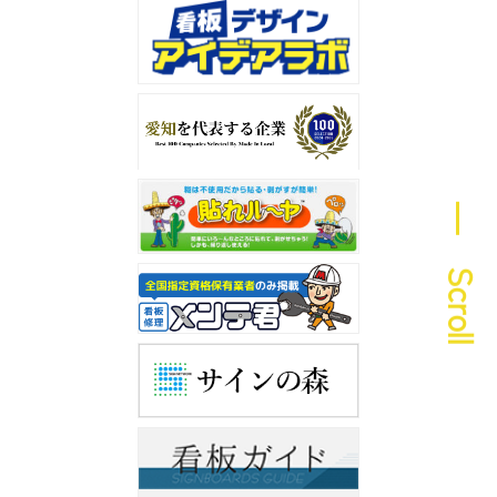
― Scroll