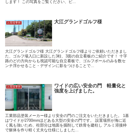
します！ この写真をご覧ください、ビ...
大江グランドゴルフ様
お客様事例
大江グランドゴルフ様 大江グランドゴルフ様よりご依頼いただきまし
た、ゴルフ場入口に新設した3柱、3面の自立看板のご紹介です！ 十字
路のどの方向からも視認可能な自立看板で、ゴルフボールのみを数セ
ンチ浮かせること・デザインに影をつけることで...
ワイドの広い安全の門 軽量化と
お客様事例
強度を上げました。
工業部品塗装メーカー様より安全の門のご注文をいただきました。 1基
はワイドが2700mmほどある大型の安全の門です。 設置場所が海に近
く風も強いため、柱部分は地面を掘削して鉄骨を建柱し アルミ溶接枠
で躯体を作り軽く丈夫な仕様にしました...