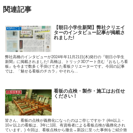
関連記事
【朝日小学生新聞】弊社クリエイ
KSPのこと
ターのインタビュー記事が掲載さ
れました!
弊社高橋のインタビューが2024年年11月21日(木)発行の『朝日小学生
新聞』に掲載されました! 高橋は、トリック3Dアート含む『おもしろ看
板』を今まで数多く手掛けてきた看板クリエーターです。今回の記事
では、「魅せる看板のチカラ」やそれら...
看板の点検・製作・施工はお任せ
お客様事例
ください！
皆さん、看板の点検が義務化になったのはご存じですか？ (4m以上・
10㎡以上の看板は、3年に1回、有資格者による看板点検が義務化され
ています。) 今回は、看板点検から撤去→新設に至った事例をご紹介致