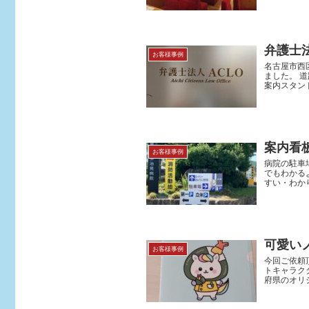
弁護士法
お客様事例
名古屋市西
ました。 
案内スタンド
案内看
お客様事例
病院の駐車
でもわかる
すい・わか
可愛い
お客様事例
今回ご依頼
トキャラク
府県のオリ