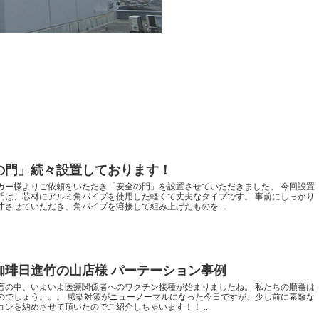
の門」続々設置しております！
カー様よりご依頼をいただき「安全の門」を設置させていただきました。 今回設置
門は、芯材にアルミ角パイプを使用した軽くて丈夫なタイプです。 事前にしっかり
寸させていただき、角パイプを溶接して組み上げたものを ...
珈琲日進竹の山店様 パーテーション事例
言の中、いよいよ医療関係者へのワクチン接種が始まりましたね。 私たちの順番は
のでしょう。。。 感染対策がニューノーマルになった今日ですが、少し前に素敵な
ョンを納めさせて頂いたのでご紹介しちゃいます！！ ...