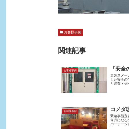
お客様事例
関連記事
「安全
お客様事例
某製造メー
した安全の
と調査・採
コメダ
お客様事例
緊急事態宣
何月になる
パーテーシ