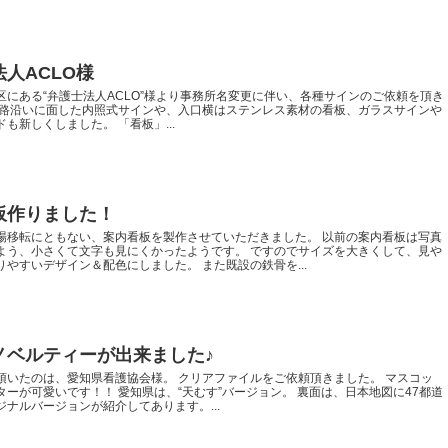
人ACLO様
区にある“弁護士法人ACLO”様より事務所名変更に伴い、各種サインのご依頼を頂き
道路沿いに面した内照式サインや、入口横はステンレス素材の看板、ガラスサインや
も新しくしました。 「看板」...
板作りました！
場移転にともない、案内看板を製作させていただきました。 以前の案内看板は写真
よう、小さくて文字も見にくかったようです。 ですのでサイズを大きくして、見や
りやすいデザイン＆配色にしました。 また既設の鉄骨を...
ノベルティーが出来ました♪
頂いたのは、愛知県看護協会様。 クリアファイルをご依頼頂きました。 マスコッ
ターが可愛いです！！ 愛知県は、“天むす”バージョン。 裏面は、日本地図に47都道
ジナルバージョンが紹介してあります。...