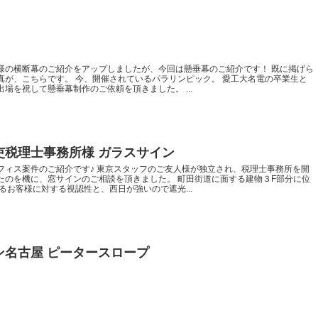
様の横断幕のご紹介をアップしましたが、今回は懸垂幕のご紹介です！ 既に掲げら
真が、こちらです。 今、開催されているパラリンピック。 愛工大名電の卒業生と
場を祝して懸垂幕制作のご依頼を頂きました。 ...
吏税理士事務所様 ガラスサイン
オフィス案件のご紹介です♪ 東京スタッフのご友人様が独立され、税理士事務所を開
たのを機に、窓サインのご相談を頂きました。 町田街道に面する建物３F部分に位
るお客様に対する視認性と、西日が強いので遮光...
名古屋 ピータースロープ