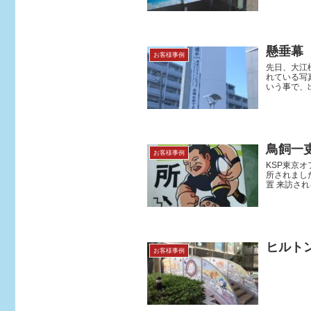
懸垂幕
お客様事例
先日、大江
れている写
いう事で、出
鳥飼一
お客様事例
KSP東京
所されまし
置 来訪され
ヒルトン
お客様事例