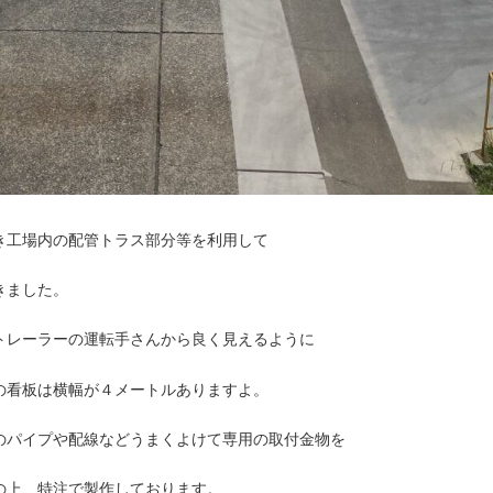
き工場内の配管トラス部分等を利用して
きました。
トレーラーの運転手さんから良く見えるように
の看板は横幅が４メートルありますよ。
のパイプや配線などうまくよけて専用の取付金物を
の上、特注で製作しております。