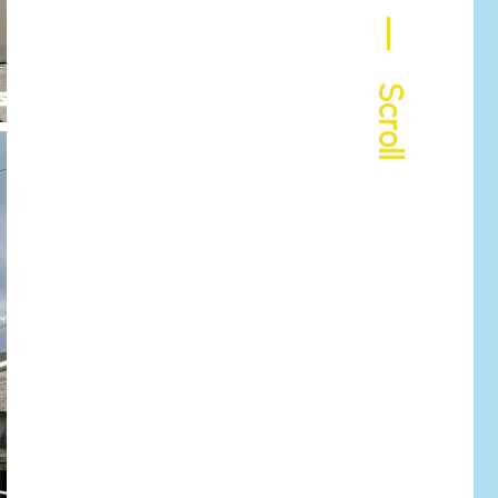
― Scroll