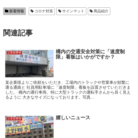
新着情報
コロナ対策
サインマット
商品紹介
関連記事
構内の交通安全対策に「速度制
お客様事例
限」看板はいかがですか？
某企業様よりご依頼をいただき、工場内のトラックや営業車が頻繁に
通る通路と 社員用駐車場に「速度制限」看板を設置させていただきま
した。 構内の通行車両、特に大型トラックの運転手さんから良く見え
るように 大きなサイズになっております。写真...
嬉しいニュース
お客様事例