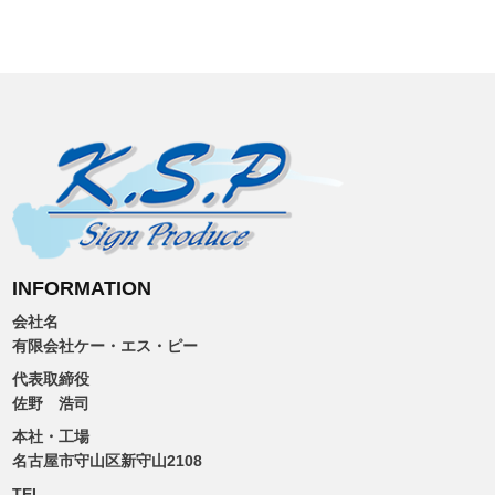
投
稿
ナ
ビ
ゲ
ー
シ
INFORMATION
ョ
会社名
有限会社ケー・エス・ピー
ン
代表取締役
佐野 浩司
本社・工場
名古屋市守山区新守山2108
TEL