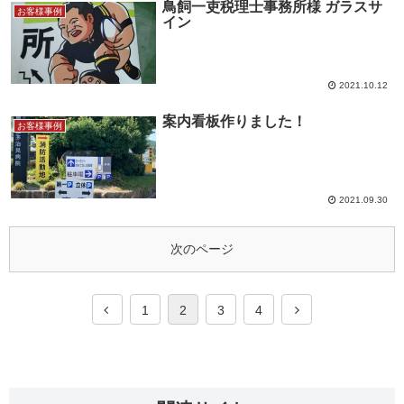
鳥飼一吏税理士事務所様 ガラスサ
お客様事例
イン
2021.10.12
案内看板作りました！
お客様事例
2021.09.30
次のページ
1
2
3
4