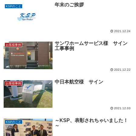
年末のご挨拶
KSPのこと
2021.12.24
サンワホームサービス様 サイン
お客様事例
工事事例
2021.12.22
中日本航空様 サイン
お客様事例
― Scroll
2021.12.03
～KSP、表彰されちゃいました！
KSPのこと
～