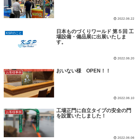
2022.06.22
日本ものづくりワールド 第５回 工
KSPのこと
場設備・備品展に出展いたしま
す。
2022.06.20
おいない様 OPEN！！
お客様事例
2022.06.10
工場正門に自立タイプの安全の門
お客様事例
を設置いたしました！
2022.06.06